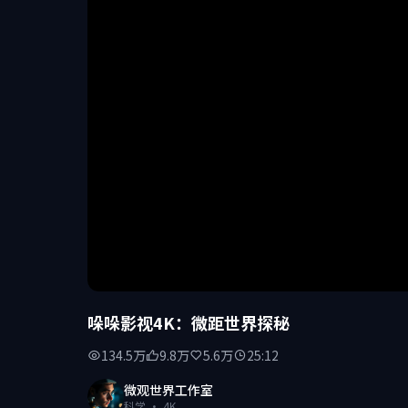
哚哚影视4K：微距世界探秘
134.5万
9.8万
5.6万
25:12
微观世界工作室
科学 · 4K