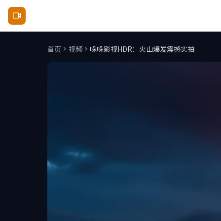
哚哚影视
首页
视频
哚哚影视HDR：火山爆发震撼实拍