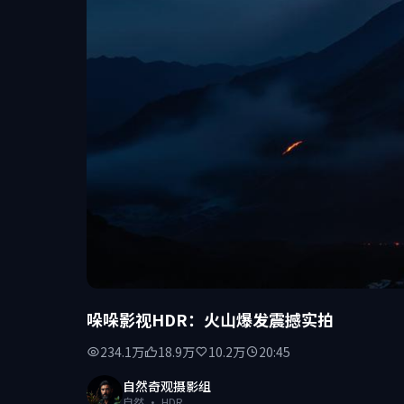
哚哚影视HDR：火山爆发震撼实拍
234.1万
18.9万
10.2万
20:45
自然奇观摄影组
自然 · HDR